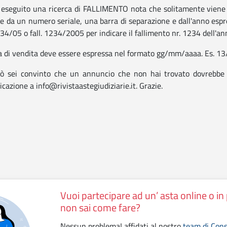
 eseguito una ricerca di FALLIMENTO nota che solitamente viene es
 e da un numero seriale, una barra di separazione e dall'anno espre
1234/05 o fall. 1234/2005 per indicare il fallimento nr. 1234 dell'a
a di vendita deve essere espressa nel formato gg/mm/aaaa. Es. 13
ò sei convinto che un annuncio che non hai trovato dovrebbe i
cazione a info@rivistaastegiudiziarie.it. Grazie.
Vuoi partecipare ad un’ asta online o i
non sai come fare?
Nessun problema! affidati al nostro
team di Cons