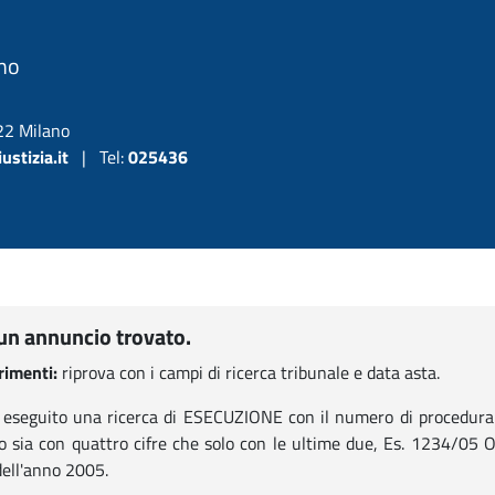
ano
22 Milano
stizia.it
|
Tel:
025436
n annuncio trovato.
imenti:
riprova con i campi di ricerca tribunale e data asta.
 eseguito una ricerca di ESECUZIONE con il numero di procedura 
to sia con quattro cifre che solo con le ultime due, Es. 1234/05
ell'anno 2005.