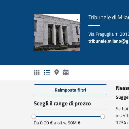
Tribunale di Mil
Via Freguglia 1, 201
tribunale.milano@giu
Nessu
Reimposta filtri
Sugger
Scegli il range di prezzo
Se hai
inseri
1234 d
Da 0,00 € a oltre 50M €